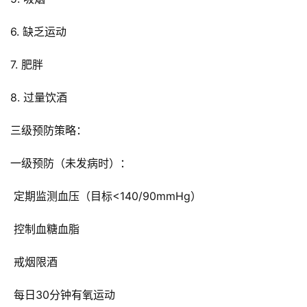
科
普
6. 缺乏运动
中
心
7. 肥胖
8. 过量饮酒
中
医
三级预防策略：
名
馆
一级预防（未发病时）：
豫
 定期监测血压（目标<140/90mmHg）
见
名
 控制血糖血脂
医
 戒烟限酒
豫
健
 每日30分钟有氧运动
百