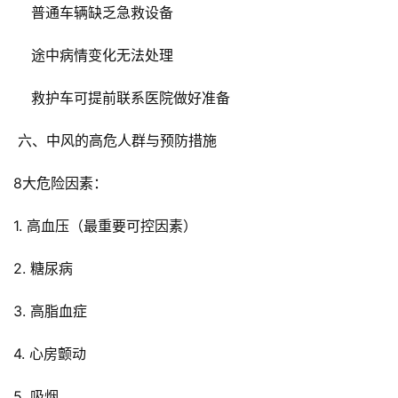
    普通车辆缺乏急救设备
    途中病情变化无法处理
    救护车可提前联系医院做好准备
首
页
 六、中风的高危人群与预防措施
8大危险因素：
组
织
1. 高血压（最重要可控因素）
机
构
2. 糖尿病
资
3. 高脂血症
讯
动
4. 心房颤动
态
5. 吸烟