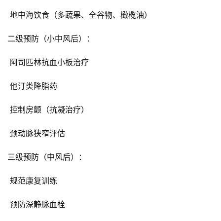
姓
 地中海饮食（多蔬果、全谷物、橄榄油）
健
二级预防（小中风后）：
康
生
 阿司匹林抗血小板治疗
活
 他汀类降脂药
联
 控制房颤（抗凝治疗）
系
我
 颈动脉狭窄评估
们
三级预防（中风后）：
 规范康复训练
 预防深静脉血栓