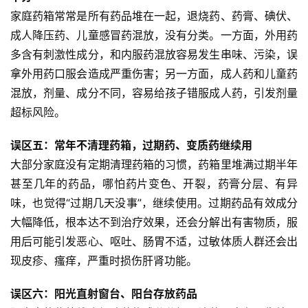
家庭药箱常常是所有药品堆在一起，退烧药、药膏、碘伏、
组
织
成人降压药、儿童感冒药混放，没有分类。一方面，外用药
机
多含有刺激性成分，和内服药混放容易发生串味、污染，误
构
拿外用药口服会造成严重伤害；另一方面，成人药和儿童药
混放，剂量、成分不同，容易给孩子错服成人药，引发剂量
资
超标风险。
讯
动
误区五：常年不清理药箱，过期药、变质药继续用
态
大部分家庭没有定期清理药箱的习惯，药箱里堆满过期半年
甚至几年的药品，哪怕药片变色、开裂，药膏分层、有异
科
味，也觉得“过期几天没事”，继续使用。过期药品有效成分
普
大幅降低，根本达不到治疗效果，还会分解出有害物质，服
中
用后可能引发恶心、呕吐、肠胃不适，过敏体质人群还会出
心
现皮疹、瘙痒，严重时损伤肝肾功能。
中
误区六：阳光直射窗台、阳台存放药品
医