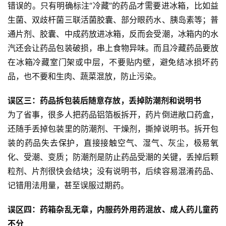
错误的。只有明确标注“冷藏”的药品才需要进冰箱，比如益
生菌、双歧杆菌三联活菌胶囊、部分眼药水、胰岛素等；普
通片剂、胶囊、中成药放进冰箱，反而会受潮，冰箱内的水
汽还会让药品包装破损，串上食物异味。而且冷藏药品要放
在冰箱冷藏室门架或中层，不要贴内壁，避免结冰损坏药
品，也不要和生肉、蔬菜混放，防止污染。
误区三：药品拆包装后随意存放，丢掉防潮剂和说明书
为了省事，很多人把药品铝箔板拆开，药片倒进敞口药盒，
还随手丢掉包装里的防潮剂、干燥剂，撕掉说明书。拆开包
装的药品失去保护，直接接触空气、湿气、灰尘，极易氧
化、受潮、变质；防潮剂是防止药品受潮的关键，丢掉后颗
粒剂、片剂很快会结块；没有说明书，后续容易混淆药品、
记错用法用量，甚至误服过期药。
首
误区四：药箱杂乱无章，内服药外用药混放、成人药儿童药
页
不分