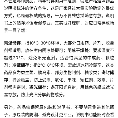
不管是哪种药品，科学储存的第一准则，就是严格遵照药品
说明书标注的储存条件，这是厂家经过大量实验确定的最优
方式，也是最权威的指导，千万不要凭感觉随意存放。说明
书上的储存术语看似专业，其实很好理解，对应日常存放场
景一目了然：
常温储存
：指10℃-30℃环境，大部分口服药、片剂、胶囊
剂都适用，放在室内阴凉处即可；
阴凉干燥处
：要求温度不
超过20℃，避免阳光直射，适合怕高温的中成药、颗粒
剂；
冷藏储存
：指2℃-8℃环境，需放进冰箱冷藏室，这类
药品多为益生菌、胰岛素、部分生物制剂、糖浆类；
密封储
存
：拧紧瓶盖，防止受潮、氧化、串味，颗粒剂、散剂、片
剂都需密封；
避光储存
：避开阳光直射，用棕色药瓶或遮光
盒存放，防止光照分解药物成分。
另外，药品需保留原包装和说明书，不要随意倒进其他瓶
子，原包装的防潮、避光设计更专业，说明书也能随时查看