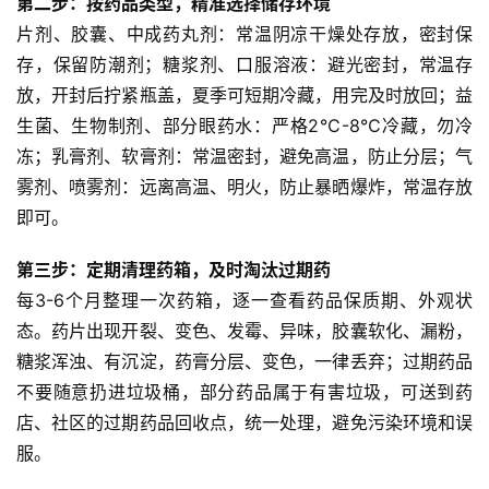
第二步：按药品类型，精准选择储存环境
联
片剂、胶囊、中成药丸剂：常温阴凉干燥处存放，密封保
系
存，保留防潮剂；糖浆剂、口服溶液：避光密封，常温存
我
放，开封后拧紧瓶盖，夏季可短期冷藏，用完及时放回；益
们
生菌、生物制剂、部分眼药水：严格2℃-8℃冷藏，勿冷
冻；乳膏剂、软膏剂：常温密封，避免高温，防止分层；气
雾剂、喷雾剂：远离高温、明火，防止暴晒爆炸，常温存放
即可。
第三步：定期清理药箱，及时淘汰过期药
每3-6个月整理一次药箱，逐一查看药品保质期、外观状
态。药片出现开裂、变色、发霉、异味，胶囊软化、漏粉，
糖浆浑浊、有沉淀，药膏分层、变色，一律丢弃；过期药品
不要随意扔进垃圾桶，部分药品属于有害垃圾，可送到药
店、社区的过期药品回收点，统一处理，避免污染环境和误
服。