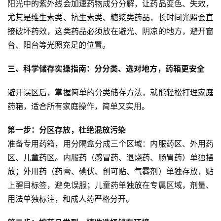
名
阳光中的紫外线会加速药物成分分解，让药品变色、失效，
馆
尤其是维生素类、抗生素类、糖浆类药品，长时间光照会直
接破坏药效，这类药品必须放在避光、阴凉的地方，避开窗
豫
台、阳台等光照充足的位置。
见
名
三、科学储存实操指南：分分类、选对地方，药箱更安全
医
避开误区后，掌握简单的分类储存方法，就能轻松打理家庭
豫
药箱，适合所有家庭操作，简单又实用。
健
百
第一步：分区存放，杜绝混放污染
姓
准备专用药箱，用分隔盒分成三个区域：内服药区、外用药
区、儿童药区。内服药（感冒药、退烧药、肠胃药）单独摆
健
放；外用药（药膏、碘伏、创可贴、气雾剂）单独存放，贴
康
上醒目标签，避免误服；儿童药单独放在专属区域，剂量、
生
用法单独标注，和成人药严格分开。
活