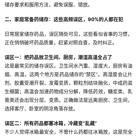
储存要求和服用方法，避免误服、错放。
二、家庭常备药储存：这些高频误区，90%的人都在犯
日常居家储存药品，误区随处可见，这些看似省事的习惯，
正在悄悄破坏药品质量，赶紧对照自查，及时纠正。
误区一：把药品放卫生间、厨房，潮湿高温全占了
这是最常见的储存误区。卫生间水汽重、湿度大，厨房有油
烟、高温，这两个地方是药品储存的“禁区”。高湿度会让片
剂、胶囊受潮开裂、发霉变质，颗粒剂结块融化，中成药滋
生细菌；高温会加速药物成分分解，降低药效，糖浆类、乳
膏类还会出现分层、变质。正确做法是远离厨房、卫生间，
选择客厅、卧室的阴凉角落存放。
误区二：所有药品都塞冰箱，冷藏变“乱藏”
不少人觉得冰箱最安全，不管什么药都往冰箱放，这是完全