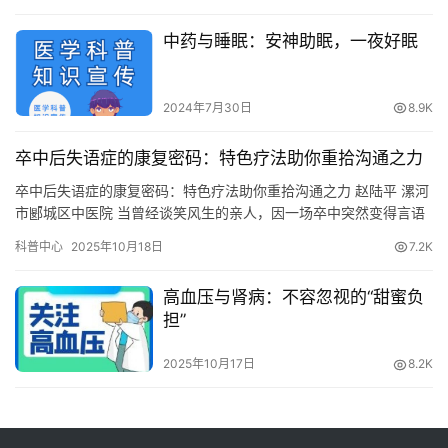
中药与睡眠：安神助眠，一夜好眠
2024年7月30日
8.9K
卒中后失语症的康复密码：特色疗法助你重拾沟通之力
卒中后失语症的康复密码：特色疗法助你重拾沟通之力 赵陆平 漯河
市郾城区中医院 当曾经谈笑风生的亲人，因一场卒中突然变得言语
含糊、词不达意，甚至无法理解他人话语时，这背后或许隐藏着一
科普中心
2025年10月18日
7.2K
种常见却鲜为人知的后遗症 —— 卒中后失语症。世界卫生组织数据
显示，约 40% – 45% 的卒中患者会出现失语症，它像一道无形的屏
高血压与肾病：不容忽视的“甜蜜负
障，阻断患者与外界的交流，…
担”
2025年10月17日
8.2K