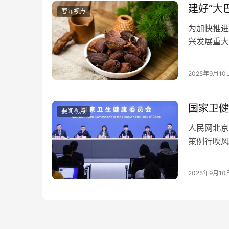
建好“大
要闻视点
为加快推进
兴发展重大
部署实施中
产GAP达
2025年9月10
谷”。 “
…
国家卫健
要闻视点
人民网北京
策例行吹风
药卫生体制
家卫生健康
2025年9月10
下： 在促
面。加…