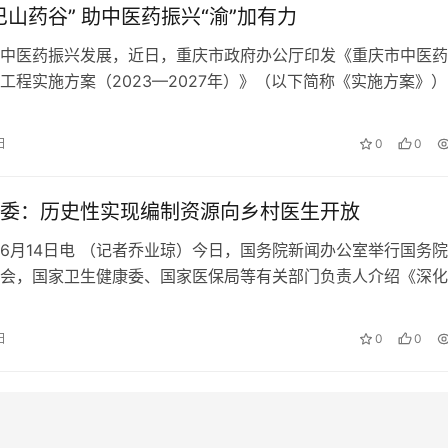
巴山药谷” 助中医药振兴“渝”加有力
中医药振兴发展，近日，重庆市政府办公厅印发《重庆市中医药
工程实施方案（2023—2027年）》（以下简称《实施方案》
医药振兴发展重大工程。将推动中药材规范化种植，建设中药材
标基地不少于30个，渝产优质GAP品种不少于20个，打造“大巴
日
0
0
中医药是中华民族的瑰宝，一定要保护好、发掘好、发展好、传承好
委：历史性实现编制资源向乡村医生开放
6月14日电 （记者乔业琼）今日，国务院新闻办公室举行国务
会，国家卫生健康委、国家医保局等有关部门负责人介绍《深化
改革2024年重点工作任务》有关情况，并答记者问。 在会上，
委副主任李斌介绍了2023年医药卫生体制改革的进展情况。具
日
0
0
进医疗、医保、医药协同发展和治理，深入学习推广三明医改经