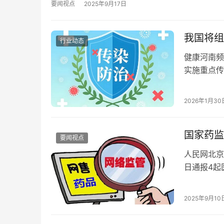
要闻视点
2025年9月17日
我国将组
行业动态
健康河南频
实施重点传
挺重要的，
简单来说，
2026年1月30
率‌。 试
国家药监
要闻视点
人民网北京
日通报4起
提示，按照
规定，从事
2025年9月10
营资质，以
量安全。医