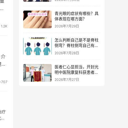
重
流程服务
更
青光眼的症状有哪些？具
发
体表现在哪方面？
高
1.2K
2026年7月29日
技
怎么判断自己是不是脊柱
侧弯？脊柱侧弯自己有感
觉吗？
2026年7月28日
，介
健康
医者仁心显担当，开封光
明中医院康复科获患者赠
锦旗点赞
强
2026年7月27日
707
体
治疗
化吸
…