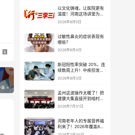
以文化铸魂，让医院更有
温度！河南这场讲堂为卫
生健康高质量发展赋能
2026年8月5日
过敏性鼻炎的症状表现有
哪些？
2026年8月4日
新冠阳性率突破 20%，连
续数周上升！中疾控发布
最新监测数据，一文看懂
2026年8月3日
现状
一篇
孟州这波操作太暖了！把
健康大集直接开到咱村门
口，老少爷们都夸到心坎
2026年7月31日
里
河南老年人的专属营养福
利来了！2026年覆盖85
个县区，家门口就能享全
2026年7月30日