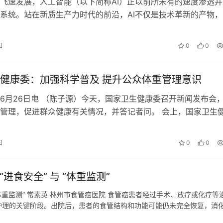
飞速发展，人工智能（以下简称AI）正以前所未有的速度渗透并
系统。站在新质生产力时代的前沿，AI不仅是技术革新的产物，
医疗行业深刻变革的核心驱动力。未来，AI将在全球健康体系中
的作用，全面优化从患者治疗到医疗资源配置的每一个环节，提
日
0
0
质量。我们正迎来一个充满无限可能的时代，这不仅意味着医疗
创新…
健康委：加强科学普及 提升公众体重管理意识
6月26日电 （陈子源）今天，国家卫生健康委召开新闻发布会
管理，促进群众健康有关情况，并答记者问。 会上，国家卫生
人、宣传司副司长胡强强介绍，近日，国家卫生健康委联合教育
局、国家中医药局等16个部门启动了“体重管理年”活动，通过加
日
0
0
宣传倡导，提高全民的体重管理意识；动员社会广泛参与，提升
；…
食安全” 与 “体重监测”​
体重监测”​ 常素英 林州市食管癌医院 食管癌患者经过手术、放疗或化疗等
护理的关键阶段。出院后，患者的食管结构和功能可能仍未完全恢复，消
题。因此，科学的居家护理对预防并发症、促进身体康复、提高生活质量