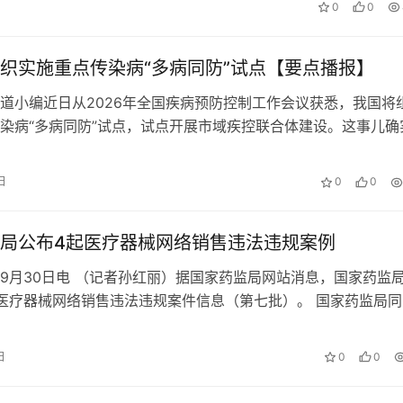
0
0
织实施重点传染病“多病同防”试点【要点播报】
道小编近日从2026年全国疾病预防控制工作会议获悉，我国将
染病“多病同防”试点，试点开展市域疾控联合体建设。这事儿确
它标志着咱们国家传染病防控策略从“单兵作战”转向了“协同作战
‌“多病同防”就是对多种传染病一起防、一起控，整合资源，提高
日
0
0
点背景与启动 试点核心内容 实施意义 下一步展望 总的来说，…
局公布4起医疗器械网络销售违法违规案例
9月30日电 （记者孙红丽）据国家药监局网站消息，国家药监
医疗器械网络销售违法违规案件信息（第七批）。 国家药监局同
《医疗器械监督管理条例》《医疗器械网络销售监督管理办法》
医疗器械网络销售活动的，应当在显著位置展示其医疗器械生产
日
0
0
及医疗器械注册证或者备案凭证，依法诚信经营，保证医疗器械
疗器…