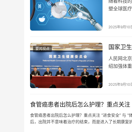
随着科技的
塑全球医疗
是推动全球
挥至关重要
2025年9月10
服务效率与
术的革命性
国家卫生
要闻视点
人民网北京
绍加强体重
委新闻发言
部、体育总
2025年9月10
科学普及和
重管理效能
食管癌患者出院后怎么护理？重点关注 “进
食管癌患者出院后怎么护理？重点关注 “进食安全” 与 “
后，出院并不意味着治疗的结束，而是进入了长期康复
收能力较弱，容易出现进食困难、体重下降、感染等问