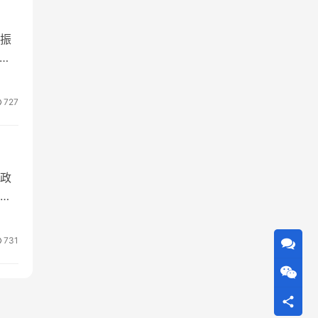
振
），
生
山药
727
。”
院政
医
国
体如
731
验方