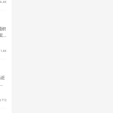
4.4K
组织
实
”。
效
1.4K
局近
时
等
经
712
质