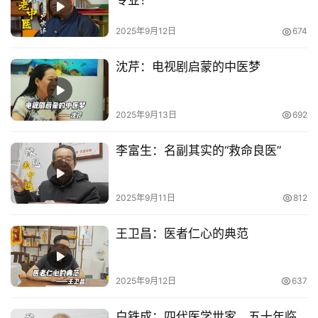
专业！
健
2025年9月12日
674
康
生
沈芹：电视剧启蒙的中医梦
活
联
2025年9月13日
692
系
我
李富生：名副其实的“救命良医”
们
2025年9月11日
812
王卫昌：医者仁心的典范
2025年9月12日
637
白铁成：四代医学世家，五十年临