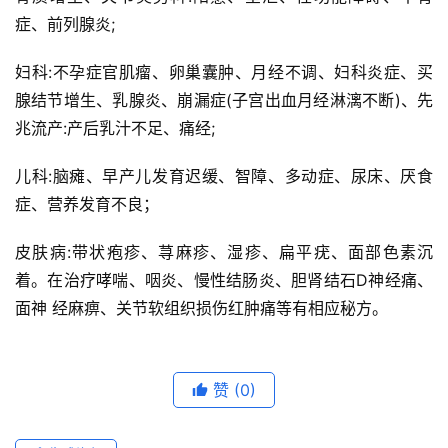
症、前列腺炎;
妇科:不孕症官肌瘤、卵巢囊肿、月经不调、妇科炎症、买
首
腺结节增生、乳腺炎、崩漏症(子宫出血月经淋漓不断)、先
页
兆流产:产后乳汁不足、痛经;
组
儿科:脑瘫、早产儿发育迟缓、智障、多动症、尿床、厌食
织
症、营养发育不良；
机
构
皮肤病:带状疱疹、荨麻疹、湿疹、扁平疣、面部色素沉
着。在治疗哮喘、咽炎、慢性结肠炎、胆肾结石D神经痛、
资
面神 经麻痹、关节软组织损伤红肿痛等有相应秘方。
讯
动
态
赞
(0)
科
普