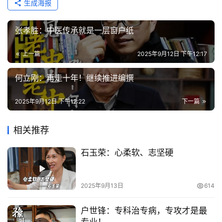
生成海报
中
心
张孝胜：中医传承就是一层窗户纸
中
上一篇
2025年9月12日 下午12:17
医
名
何立刚：再走十年！继续推进编撰
馆
2025年9月12日 下午12:22
下一篇
豫
见
相关推荐
名
医
石玉荣：心柔软、志坚硬
豫
健
2025年9月13日
614
百
姓
户世锋：专科治专病，专攻才是最