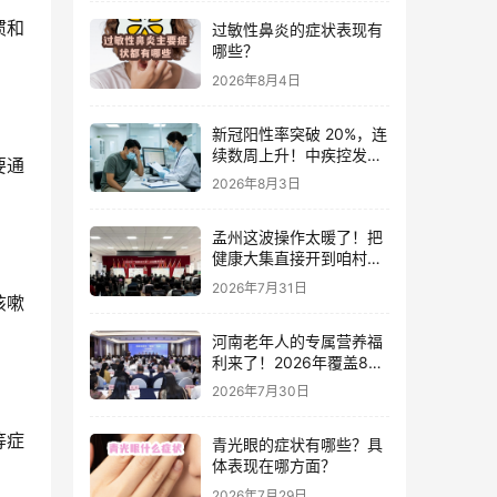
惯和
过敏性鼻炎的症状表现有
哪些？
2026年8月4日
新冠阳性率突破 20%，连
续数周上升！中疾控发布
要通
最新监测数据，一文看懂
2026年8月3日
现状
孟州这波操作太暖了！把
健康大集直接开到咱村门
口，老少爷们都夸到心坎
2026年7月31日
里
咳嗽
河南老年人的专属营养福
利来了！2026年覆盖85
个县区，家门口就能享全
2026年7月30日
流程服务
等症
青光眼的症状有哪些？具
体表现在哪方面？
2026年7月29日