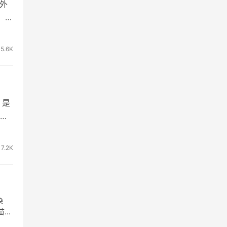
外
、大
的
风
5.6K
，是
我
详
解
7.2K
染
苗能