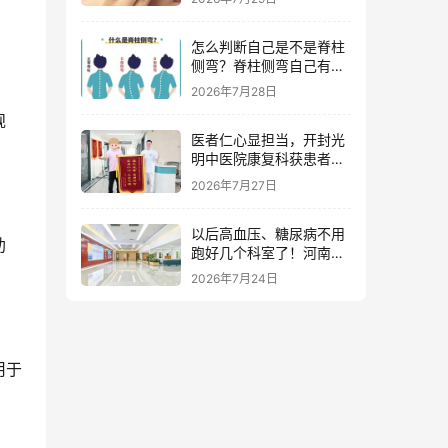
怎么判断自己是不是脊柱
侧弯？脊柱侧弯自己有感
觉吗？
2026年7月28日
规
医者仁心显担当，开封光
明中医院康复科获患者赠
锦旗点赞
2026年7月27日
以后高血压、糖尿病不用
助
跑好几个科室了！河南省
人民医院慢病综合防治中
2026年7月24日
心正式启动
用于