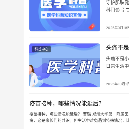
守护肌肤健
科门诊 引
小不一且可
预防、监测
2025年9月18
险。本文将
头痛不是
科普中心
头痛不是小
日常生活中
国传统的医
细解析中医
2025年10月1
和应对头痛
疫苗接种，哪些情况能延后？
疫苗接种，哪些情况能延后？ 曹璐 郑州大学第一附属医院
病，这是家长们的共识。但生活中难免遇到特殊情况，
延后打吗？延后会不会影响效果？哪些情况才可以延后？”