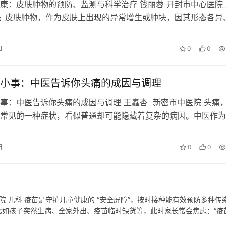
康：皮肤肿物的预防、监测与科学治疗 钱丽蓉 开封市中心医院 
言 皮肤肿物，作为皮肤上出现的异常增生或肿块，因其形态各异
能具有良恶性之分，常引起人们的担忧与不安。然而，通过科学
与治疗方法，我们可以有效守护肌肤健康，减少皮肤肿物带来的
日
0
0
从皮肤肿物的成因、分类、预防、监测及科学治疗等方面…
小事：中医告诉你头痛的成因与调理
事：中医告诉你头痛的成因与调理 王鑫杏 新密市中医院 头痛
常见的一种症状，看似普通却可能隐藏着复杂的病因。中医作为
学体系，对于头痛的认识和治疗有着独特的见解和方法。本文将
视角下头痛的成因，并介绍相应的调理方法，帮助大家更好地理
日
0
0
问题。 一、头痛的中医成因 中医认为，头痛的成因多种…
 儿科​ 疫苗是守护儿童健康的 “安全屏障”，按时接种能有效预防多种传
比如孩子突然生病、全家外出、疫苗临时缺货等，此时家长常会焦虑：“疫
 其实，疫苗接种并非 “差一天都不行”，在特…