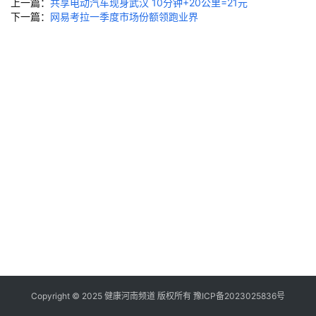
上一篇：
共享电动汽车现身武汉 10分钟+20公里=21元
馆
下一篇：
网易考拉一季度市场份额领跑业界
豫
见
名
医
豫
健
百
姓
健
康
生
活
Copyright © 2025 健康河南频道 版权所有
豫ICP备2023025836号