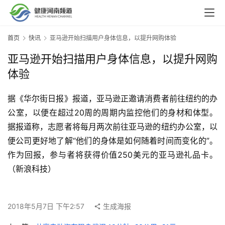
组
织
机
首页
快讯
亚马逊开始扫描用户身体信息，以提升网购体验
构
亚马逊开始扫描用户身体信息，以提升网购
资
体验
讯
动
据《华尔街日报》报道，亚马逊正邀请消费者前往纽约的办
态
公室，以便在超过20周的周期内监控他们的身材和体型。
据报道称，志愿者将每月两次前往亚马逊的纽约办公室，以
科
便公司更好地了解“他们的身体是如何随着时间而变化的”。
普
作为回报，参与者将获得价值250美元的亚马逊礼品卡。
中
心
（新浪科技）
中
医
2018年5月7日 下午2:57
生成海报
名