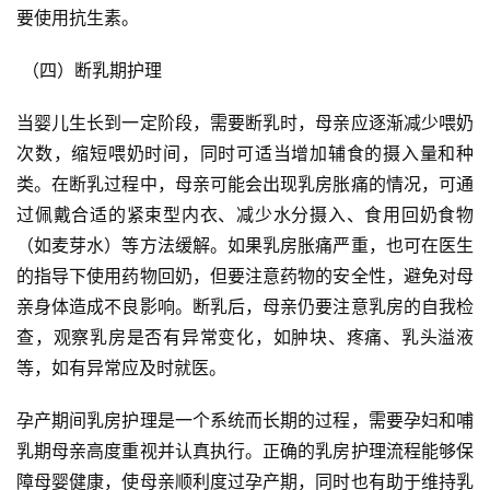
要使用抗生素。
 （四）断乳期护理
当婴儿生长到一定阶段，需要断乳时，母亲应逐渐减少喂奶
次数，缩短喂奶时间，同时可适当增加辅食的摄入量和种
类。在断乳过程中，母亲可能会出现乳房胀痛的情况，可通
过佩戴合适的紧束型内衣、减少水分摄入、食用回奶食物
（如麦芽水）等方法缓解。如果乳房胀痛严重，也可在医生
的指导下使用药物回奶，但要注意药物的安全性，避免对母
亲身体造成不良影响。断乳后，母亲仍要注意乳房的自我检
查，观察乳房是否有异常变化，如肿块、疼痛、乳头溢液
等，如有异常应及时就医。
孕产期间乳房护理是一个系统而长期的过程，需要孕妇和哺
乳期母亲高度重视并认真执行。正确的乳房护理流程能够保
障母婴健康，使母亲顺利度过孕产期，同时也有助于维持乳