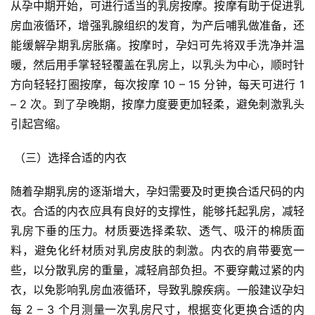
从孕中期开始，可进行适当的乳房按摩。按摩有助于促进乳
房血液循环，增强乳腺组织的发育，为产后哺乳做准备，还
能缓解孕期乳房胀痛。按摩时，孕妇可先将双手洗净并温
暖，然后用手掌轻轻覆盖在乳房上，以乳头为中心，顺时针
方向轻轻打圈按摩，每次按摩 10 – 15 分钟，每天可进行 1 
– 2 次。到了孕晚期，按摩力度要更加轻柔，避免刺激乳头
引起宫缩。
 （三）选择合适的内衣
随着孕期乳房的逐渐增大，孕妇需要及时更换合适尺码的内
衣。合适的内衣应具有良好的支撑性，能够托起乳房，减轻
乳房下垂的压力。材质要选择柔软、透气、吸汗的棉质面
料，避免化纤材质对乳房皮肤的刺激。内衣的肩带要宽一
些，以分散乳房的重量，减轻肩部负担。不要穿戴过紧的内
衣，以免影响乳房血液循环，导致乳腺疾病。一般建议孕妇
每 2 – 3 个月测量一次乳房尺寸，根据变化更换合适的内