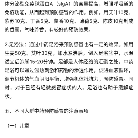
体分泌型免疫球蛋白A（sIgA）的含量提高，增强呼吸道的
馆
免疫功能，从而起到预防感冒的作用。例如，用艾叶10克、
豫
紫苏10克、丁香5克、藿香10克、薄荷5克、陈皮10克制成
见
的香囊，气味芳香，有较好的预防效果。
名
医
2.足浴法：通过中药足浴来预防感冒也有一定的效果。如用
生姜50克、艾叶30克，加水煮沸后，倒入足浴盆中，水温
豫
适宜后泡脚15-20分钟。足部是人体经络的汇聚之处，中药
健
足浴可以通过温热刺激和药物的渗透作用，促进血液循环，
百
调节机体的气血阴阳平衡，增强机体抵抗力，预防感冒。同
姓
时，对于已经有轻微感冒症状的人，足浴也有助于缓解症
状。
健
康
五、不同人群中药预防感冒的注意事项
生
活
（一）儿童