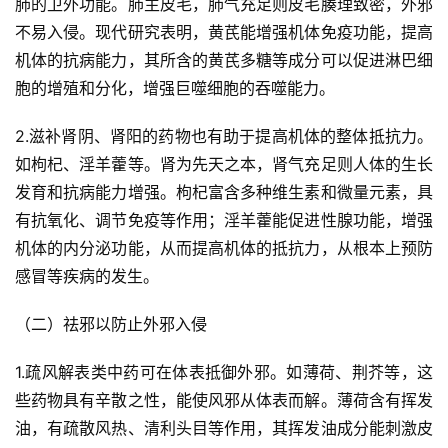
肺的卫外功能。肺主皮毛，肺气充足则皮毛腠理致密，外邪
不易入侵。现代研究表明，黄芪能增强机体免疫功能，提高
机体的抗病能力，其所含的黄芪多糖等成分可以促进淋巴细
胞的增殖和分化，增强巨噬细胞的吞噬能力。
2.滋补肾阴、肾阳的药物也有助于提高机体的整体抵抗力。
如枸杞、淫羊藿等。肾为先天之本，肾气充足则人体的生长
发育和抗病能力增强。枸杞富含多种维生素和微量元素，具
有抗氧化、调节免疫等作用；淫羊藿能促进性腺功能，增强
机体的内分泌功能，从而提高机体的抵抗力，从根本上预防
感冒等疾病的发生。
（二）祛邪以防止外邪入侵
1.疏风解表类中药可在体表抵御外邪。如薄荷、荆芥等，这
些药物具有辛散之性，能使风邪从体表而解。薄荷含有挥发
油，有疏散风热、清利头目等作用，其挥发油成分能刺激皮