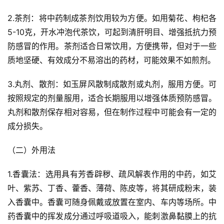
组
织
2.茶剂：将中药制成茶剂饮用较为方便。如用菊花、枸杞各
机
5-10克，开水冲泡代茶饮，可起到清肝明目、增强抵抗力预
构
防感冒的作用。茶剂适合日常饮用，方便携带，但对于一些
质地坚硬、有效成分不易溶出的药材，可能效果不如煎剂。
资
讯
3.丸剂、散剂：如玉屏风散制成散剂或丸剂，服用方便。可
动
按照规定的剂量服用，适合长期服用以增强体质预防感冒。
态
丸剂和散剂保存相对容易，但在制作过程中可能会有一定的
成分损失。
科
普
（二）外用法
中
心
1.香囊法：选用具有芳香辟秽、疏风解表作用的中药，如艾
叶、紫苏、丁香、藿香、薄荷、陈皮等，将其研成粉末，装
中
入香囊中。香囊可随身佩戴或放置在室内、车内等场所。中
医
药香囊中的挥发成分通过呼吸道吸入，能刺激鼻黏膜上的抗
名