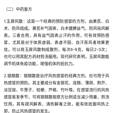
（二）中药复方
1.玉屏风散：这是一个经典的预防感冒的方剂，由黄芪、白
术、防风组成。黄芪补气固表，白术健脾益气，防风祛风解
表。三者合用，具有益气固表止汗的作用，可有效预防感
冒，尤其是对于体质虚弱、表虚不固、自汗恶风者效果更
佳。可以将玉屏风散制成散剂，每次6-9克，每日2-3次；
也可以用其配方药材煎汤服用。现代研究表明，玉屏风散能
调节机体免疫功能，增强机体的抵抗力。
2.银翘散：银翘散是治疗风热感冒的经典方剂，也可用于风
热感冒的预防。其主要成分有金银花、连翘、薄荷、荆芥、
淡豆豉、牛蒡子、桔梗、芦根、竹叶等。在感冒流行的风热
感冒易发季节，可将银翘散按原方比例适当减少用量，煎汤
饮用。其有疏风解表、清热解毒之效，能有效抵御风热之
邪，防止风热感冒的发生。