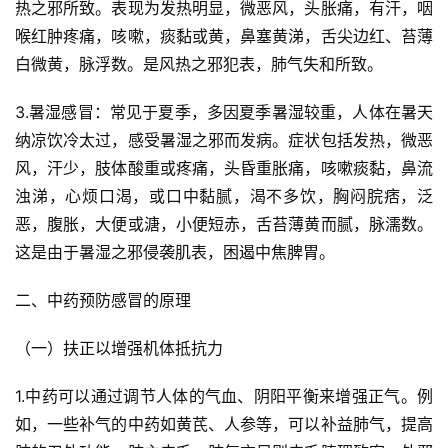
热之邪所致。表现为发热明显，微恶风，头胀痛，有汗，咽
喉红肿疼痛，咳嗽，痰黏或黄，鼻塞黄涕，舌尖边红、苔薄
白微黄，脉浮数。是风热之邪犯表，肺气失和所致。
3.暑湿感冒：常见于夏季，多因夏季暑湿较重，人体在暑天
纳凉饮冷太过，感受暑湿之邪而发病。症状包括发热，微恶
风，汗少，肢体酸重或疼痛，头昏重胀痛，咳嗽痰黏，鼻流
浊涕，心烦口渴，或口中黏腻，渴不多饮，胸闷脘痞，泛
恶，腹胀，大便或溏，小便短赤，舌苔薄黄而腻，脉濡数。
这是由于暑湿之邪侵袭肌表，困遏中焦脾胃。
二、中药预防感冒的原理
（一）扶正以增强机体抵抗力
1.中药可以通过调节人体的气血、阴阳平衡来增强正气。例
如，一些补气的中药如黄芪、人参等，可以补益肺气，提高