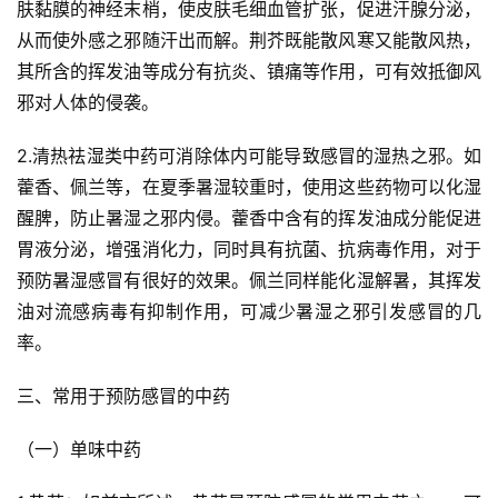
肤黏膜的神经末梢，使皮肤毛细血管扩张，促进汗腺分泌，
从而使外感之邪随汗出而解。荆芥既能散风寒又能散风热，
其所含的挥发油等成分有抗炎、镇痛等作用，可有效抵御风
邪对人体的侵袭。
2.清热祛湿类中药可消除体内可能导致感冒的湿热之邪。如
藿香、佩兰等，在夏季暑湿较重时，使用这些药物可以化湿
醒脾，防止暑湿之邪内侵。藿香中含有的挥发油成分能促进
胃液分泌，增强消化力，同时具有抗菌、抗病毒作用，对于
预防暑湿感冒有很好的效果。佩兰同样能化湿解暑，其挥发
油对流感病毒有抑制作用，可减少暑湿之邪引发感冒的几
率。
三、常用于预防感冒的中药
（一）单味中药