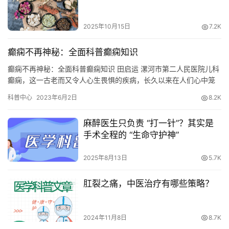
2025年10月15日
7.2K
癫痫不再神秘：全面科普癫痫知识
癫痫不再神秘：全面科普癫痫知识 田启运 漯河市第二人民医院儿科
癫痫，这一古老而又令人心生畏惧的疾病，长久以来在人们心中笼
罩着一层神秘的面纱。它常常毫无征兆地发作，给患者及其家庭带
科普中心
2023年6月2日
8.2K
来极大的困扰。但在现代医学的不断探索下，癫痫正逐渐褪去神秘
色彩，诸多关于它的知识得以清晰呈现。 癫痫的本质：大脑异常放
麻醉医生只负责 “打一针”？其实是
电引发的病症 癫痫，是一种慢性脑部疾病。大脑作为人体的 “指挥…
手术全程的 “生命守护神”
2025年8月13日
5.7K
肛裂之痛，中医治疗有哪些策略？
2024年11月8日
8.7K