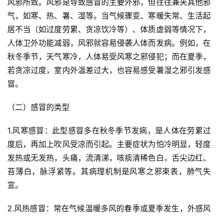
风邪所致。风邪是导致感冒的主要外邪，但往往兼夹其他邪
气，如寒、热、暑、湿等。当气候骤变、寒暖失常、生活起
居不当（如过度劳累、贪凉饮冷等）、体质虚弱等情况下，
人体卫外功能减弱，风邪就容易侵袭人体而发病。例如，在
秋冬季节，天气寒冷，人体易受风寒之邪侵犯；而在夏季，
若贪凉过度，室内外温差过大，也容易感受暑湿之邪引发感
冒。
（二）感冒的类型
1.风寒感冒：此型感冒多在秋冬季节发病，是人体在劳累过
度后，再加上吹风受凉而引起。主要症状为怕冷明显，轻度
发热或无发热，头痛，流清涕，咳痰清稀色白，舌尖边红、
苔薄白，脉浮紧等。其病理机制是风寒之邪束表，肺气失
宣。
2.风热感冒：常在气候温暖多风的春季或夏季发生，外感风