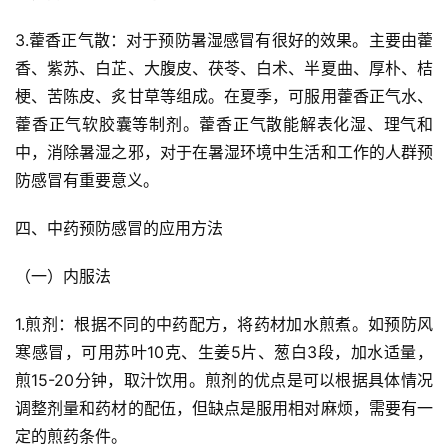
3.藿香正气散：对于预防暑湿感冒有很好的效果。主要由藿
香、紫苏、白芷、大腹皮、茯苓、白术、半夏曲、厚朴、桔
梗、苦陈皮、炙甘草等组成。在夏季，可服用藿香正气水、
藿香正气软胶囊等制剂。藿香正气散能解表化湿、理气和
中，消除暑湿之邪，对于在暑湿环境中生活和工作的人群预
防感冒有重要意义。
四、中药预防感冒的应用方法
（一）内服法
1.煎剂：根据不同的中药配方，将药材加水煎煮。如预防风
寒感冒，可用苏叶10克、生姜5片、葱白3段，加水适量，
首
煎15-20分钟，取汁饮用。煎剂的优点是可以根据具体情况
页
调整剂量和药材的配伍，但缺点是服用相对麻烦，需要有一
定的煎药条件。