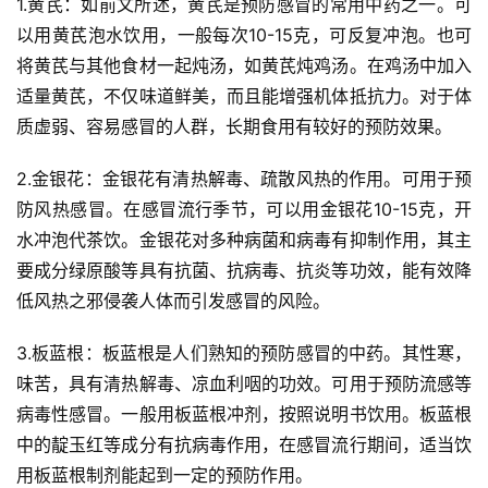
1.黄芪：如前文所述，黄芪是预防感冒的常用中药之一。可
以用黄芪泡水饮用，一般每次10-15克，可反复冲泡。也可
将黄芪与其他食材一起炖汤，如黄芪炖鸡汤。在鸡汤中加入
适量黄芪，不仅味道鲜美，而且能增强机体抵抗力。对于体
质虚弱、容易感冒的人群，长期食用有较好的预防效果。
2.金银花：金银花有清热解毒、疏散风热的作用。可用于预
防风热感冒。在感冒流行季节，可以用金银花10-15克，开
水冲泡代茶饮。金银花对多种病菌和病毒有抑制作用，其主
要成分绿原酸等具有抗菌、抗病毒、抗炎等功效，能有效降
低风热之邪侵袭人体而引发感冒的风险。
3.板蓝根：板蓝根是人们熟知的预防感冒的中药。其性寒，
味苦，具有清热解毒、凉血利咽的功效。可用于预防流感等
病毒性感冒。一般用板蓝根冲剂，按照说明书饮用。板蓝根
中的靛玉红等成分有抗病毒作用，在感冒流行期间，适当饮
用板蓝根制剂能起到一定的预防作用。