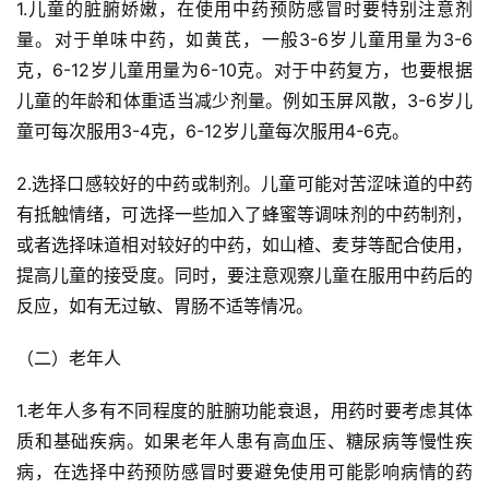
联
1.儿童的脏腑娇嫩，在使用中药预防感冒时要特别注意剂
系
量。对于单味中药，如黄芪，一般3-6岁儿童用量为3-6
我
克，6-12岁儿童用量为6-10克。对于中药复方，也要根据
们
儿童的年龄和体重适当减少剂量。例如玉屏风散，3-6岁儿
童可每次服用3-4克，6-12岁儿童每次服用4-6克。
2.选择口感较好的中药或制剂。儿童可能对苦涩味道的中药
有抵触情绪，可选择一些加入了蜂蜜等调味剂的中药制剂，
或者选择味道相对较好的中药，如山楂、麦芽等配合使用，
提高儿童的接受度。同时，要注意观察儿童在服用中药后的
反应，如有无过敏、胃肠不适等情况。
（二）老年人
1.老年人多有不同程度的脏腑功能衰退，用药时要考虑其体
质和基础疾病。如果老年人患有高血压、糖尿病等慢性疾
病，在选择中药预防感冒时要避免使用可能影响病情的药