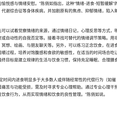
愉悦感与情绪安慰。”陈俏如指出，这种“情绪-进食-短暂缓解”
、代谢综合征等身体疾病，并加剧原有的焦虑、抑郁情绪，陷入
先可以试着觉察情绪的来源，通过情绪日记，心理反思等方式，
突或自动性的自我否定等。接着寻找可替代的情绪调节策略。用
、冥想、绘画、与朋友聊天等。另外，可以练习正念饮食，在进
咀嚼过程，培养对饱腹感和食欲的敏感性，在适当的时间场合吃
最终目标是建立规律的生活与饮食习惯，保持充足睡眠、合理膳
限定时间内进食明显多于大多数人或伴随经常性的代偿行为（如催
著痛苦与功能受损，需及时寻求专业心理帮助。通过专业心理干
性饮食行为，从而实现情绪和饮食的良性管理。”陈俏如说。