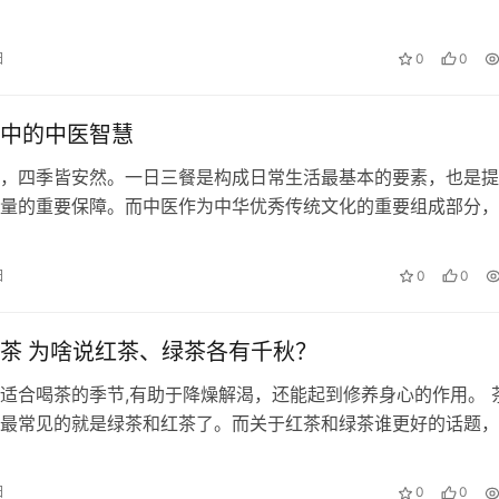
根大学的科学家揭示，膳食纤维能影响结肠内细菌的行为，从而
益物质，减少有害物质。相关论文发表在最新一期《自然·微生
日
0
0
 人们肠道内有多种不同类型的细菌，它们会争相利用一种名
必需氨…
中的中医智慧
，四季皆安然。一日三餐是构成日常生活最基本的要素，也是提
量的重要保障。而中医作为中华优秀传统文化的重要组成部分，
有着独到见解和丰富的实践经验。那么，四季食饮中有哪些中医
食有节 《黄帝内经》有言：“上古之人，其知道者，法于阴阳，
日
0
0
有节，起居有常，不妄作劳，故能形与神俱，而尽终其天年，度
在这段…
茶 为啥说红茶、绿茶各有千秋？
适合喝茶的季节,有助于降燥解渴，还能起到修养身心的作用。 
最常见的就是绿茶和红茶了。而关于红茶和绿茶谁更好的话题，
讨论。红茶和绿茶的营养成分相近，它们都含有咖啡因、抗氧化
的植物营养素，但同时也有各自的营养特点。今天就来分析一下
日
0
0