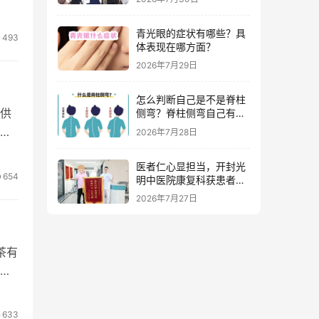
流程服务
增
物
青光眼的症状有哪些？具
493
体表现在哪方面？
为色
2026年7月29日
怎么判断自己是不是脊柱
供
侧弯？脊柱侧弯自己有感
觉吗？
在
2026年7月28日
智
医者仁心显担当，开封光
和于
654
明中医院康复科获患者赠
百
锦旗点赞
2026年7月27日
茶有
一
剂
红
633