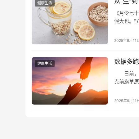
从“生”
健康生活
《月令七十
假大也。”
日是立夏日
闻田间蛙声
2025年9月11
雨水，比赛
对于农作物
数据多跑
健康生活
日前，矿
克前旗草原
康检查。
家全民健康
2025年9月11
基本实现了
上公立医…