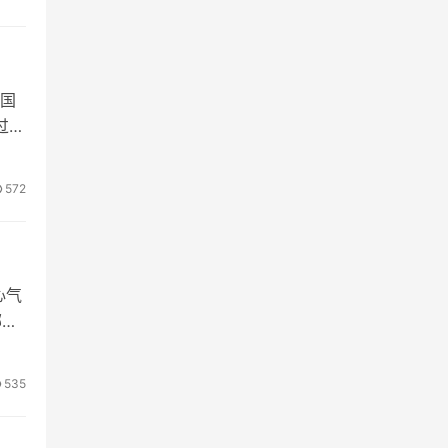
经
我国
过一
先想
若
572
”…
心气
哪些
535