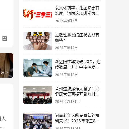
以文化铸魂，让医院更有
温度！河南这场讲堂为卫
生健康高质量发展赋能
2026年8月5日
过敏性鼻炎的症状表现有
哪些？
2026年8月4日
新冠阳性率突破 20%，连
续数周上升！中疾控发布
最新监测数据，一文看懂
一篇
2026年8月3日
现状
孟州这波操作太暖了！把
健康大集直接开到咱村门
口，老少爷们都夸到心坎
2026年7月31日
里
河南老年人的专属营养福
对人
利来了！2026年覆盖85
大
个县区，家门口就能享全
2026年7月30日