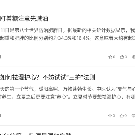
底有什么异同。 红茶经过发酵和氧化 绿茶采用快速热处理 红茶
氧…
盯着糖注意先减油
5月11日是第八个世界防治肥胖日。据最新的相关统计数据显示，
超重和肥胖的比例分别约为34.3%和16.4%。这意味着大约有超
面临超重或肥胖问题。 当体重秤上的数字持续攀升，很多人首
茶、断甜品，却对餐桌上泛着油光的红烧肉和油汪汪的炒青菜视
日
0
0
疾病预防控制中心营养与健康所何丽研究员提醒大家，“超标摄油
如何祛湿护心？不妨试试“三护”法则
天的第一个节气，暖阳高照、万物蓬勃生长。中医认为“夏气与
时养生，立夏之后更要注意“养心”。立夏时节要想祛湿护心，有
看，一同了解。
日
0
0