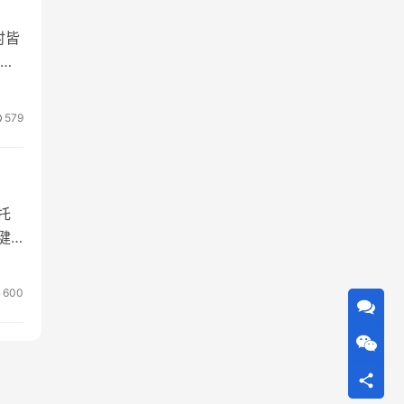
时皆
月5
听
的
579
，
托
健
国
，
600
级以