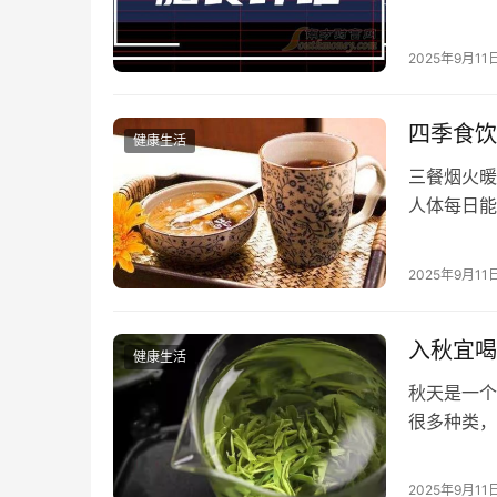
学和哥本哈
加体内的有
2025年9月11
学》上。
氨酸的人体
四季食饮
健康生活
三餐烟火暖
人体每日能
摄食养生上
慧呢？ 饮
2025年9月11
术数，食饮
岁乃去。”
入秋宜喝
健康生活
秋天是一个
很多种类，
直都有不少
和其他重要
2025年9月11