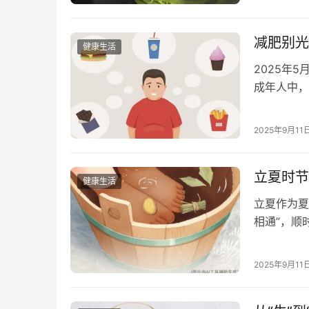
茶和绿茶到
过了充分的
减肥别光
健康生活
2025年
成年人中，
半的成年人
到的是戒奶
2025年9月11
无睹。中国
立夏时节
健康生活
立夏作为夏
相通”，顺
妙招？往下
2025年9月11