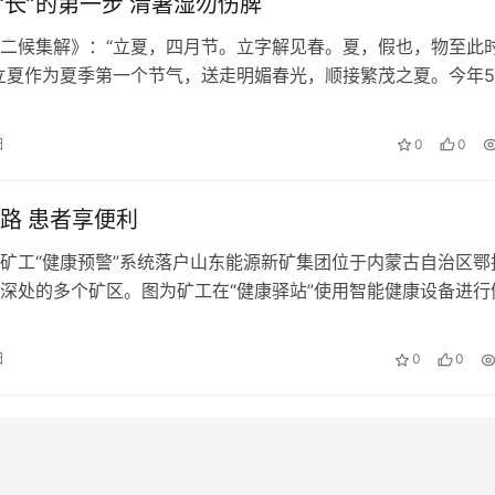
到“长”的第一步 清暑湿勿伤脾
二候集解》：“立夏，四月节。立字解见春。夏，假也，物至此
立夏作为夏季第一个节气，送走明媚春光，顺接繁茂之夏。今年5
。“初候蝼蝈鸣，二候蚯蚓出，三候王瓜生。”拉开立夏的序幕，
一片，低头可见蚯蚓为农民辛勤掘土，瓜苗、菜芽争相痛饮清甜
日
0
0
着长大，可谓万物繁荣，始于立夏。秦岭淮河以南地区降雨丰盛
和…
路 患者享便利
工“健康预警”系统落户山东能源新矿集团位于内蒙古自治区鄂
深处的多个矿区。图为矿工在“健康驿站”使用智能健康设备进行
 新华社记者 李 欣摄 国家卫生健康委公布数据显示，中国
信息平台已基本建成，省级统筹区域全民健康信息平台不断完善
日
0
0
国家、省、市、县平台的联通全覆盖，目前已经有8000多家二