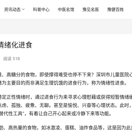
资讯动态
科普中心
中医名馆
豫见名医
豫健百姓
情绪化进食
•
阅读 518
量、高糖分的食物，即使撑得难受也停不下来？深圳市儿童医院
绪为主要目的而非满足生理饥饿的进食行为，称为情绪性进食。
特定正性情绪时，通过进食行为来寻求心理慰藉或获得短暂情绪
焦虑、孤独、疲惫、无聊。甚至是愉悦、兴奋等心理状态。此时
替代性工具”，有着让自己开心起来或冷静下来等功能。
脂肪、高热量的食物，如冰激凌、蛋糕、油炸食品等，这是因为此